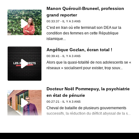
Manon Quérouil-Bruneel, profession
grand reporter
00:33:37 - IL Y A 3 ANS
C'est en Iran où elle terminait son DEA sur la
condition des femmes en cette République
islamique...
Angélique Gozlan, écran total !
00:39:41 - IL Y A 3 ANS
Alors que la quasi-totalité de nos adolescents se «
réseaux » socialisent pour exister, trop souv...
Docteur Noël Pommepuy, la psychiatrie
en état de pénurie
00:27:21 - IL Y A 3 ANS
Cheval de bataille de plusieurs gouvernements
successifs, la réduction du déficit abyssal de la s...
Clive Nolan, House of the rising prog
00:30:12 - IL Y A 3 ANS