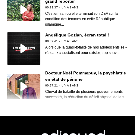
grand reporter
00:33:37 - IL Y A 3 ANS
C'est en Iran où elle terminait son DEA sur la
condition des femmes en cette République
islamique...
Angélique Gozlan, écran total !
00:39:41 - IL Y A 3 ANS
Alors que la quasi-totalité de nos adolescents se «
réseaux » socialisent pour exister, trop souv...
Docteur Noël Pommepuy, la psychiatrie
en état de pénurie
00:27:21 - IL Y A 3 ANS
Cheval de bataille de plusieurs gouvernements
successifs, la réduction du déficit abyssal de la s...
Clive Nolan, House of the rising prog
00:30:12 - IL Y A 3 ANS
Rendre visite à Clive Nolan dans son verdoyant
comté du Herefordshire, c’est s’accorder un bond
d...