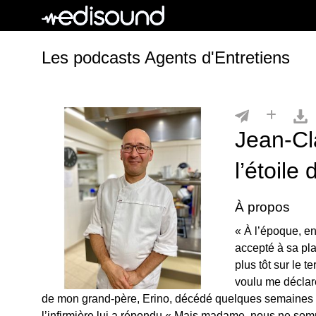
Les podcasts Agents d'Entretiens
Jean-Cl
l’étoile 
À propos
« À l’époque, en
accepté à sa pl
plus tôt sur le te
voulu me déclar
de mon grand-père, Erino, décédé quelques semaines
l’infirmière lui a répondu « Mais madame, nous ne so