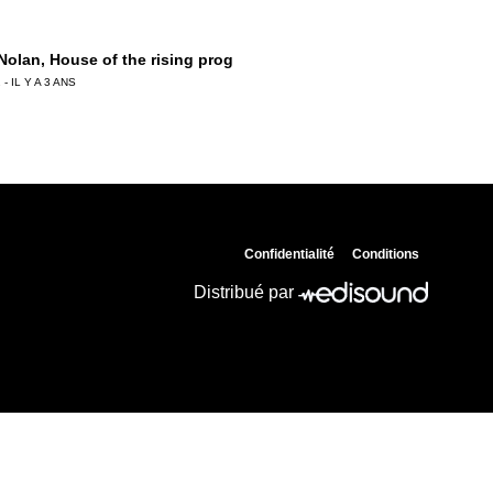
 Nolan, House of the rising prog
 - IL Y A 3 ANS
 Chemla, Monique Olivier tire les ficelles !
 - IL Y A 3 ANS
Confidentialité
Conditions
ierre Birot, La Crim’ au crible
Distribué par
 - IL Y A 3 ANS
Ledru, « Contraste » le palais du breton !
 - IL Y A 3 ANS
ian Prouteau, GIGN : engagé pour la vie !