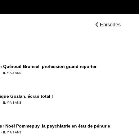
Episodes
 Quérouil-Bruneel, profession grand reporter
 - IL Y A 3 ANS
ique Gozlan, écran total !
 - IL Y A 3 ANS
ur Noël Pommepuy, la psychiatrie en état de pénurie
 - IL Y A 3 ANS