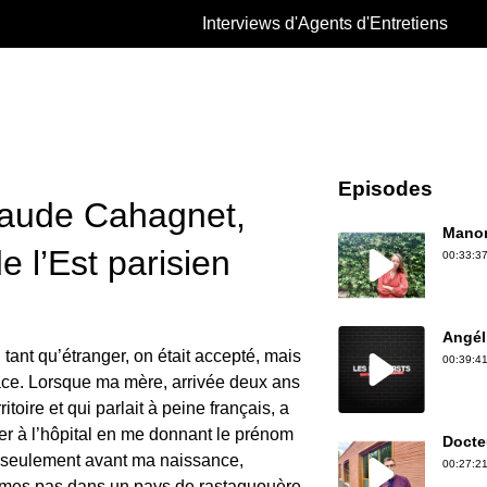
Interviews d'Agents d'Entretiens
Episodes
aude Cahagnet,
Manon
de l’Est parisien
00:33:37
Angél
 tant qu’étranger, on était accepté, mais
00:39:41
ace. Lorsque ma mère, arrivée deux ans
rritoire et qui parlait à peine français, a
er à l’hôpital en me donnant le prénom
Docte
 seulement avant ma naissance,
00:27:21
mmes pas dans un pays de rastaquouère.