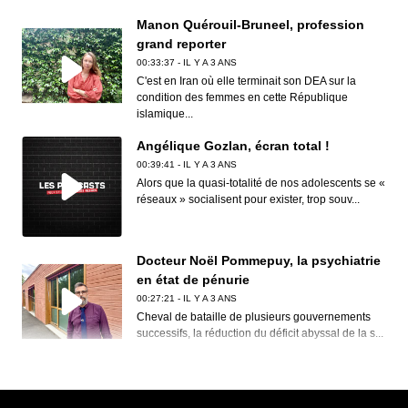
Manon Quérouil-Bruneel, profession
grand reporter
00:33:37 - IL Y A 3 ANS
C'est en Iran où elle terminait son DEA sur la
condition des femmes en cette République
islamique...
Angélique Gozlan, écran total !
00:39:41 - IL Y A 3 ANS
Alors que la quasi-totalité de nos adolescents se «
réseaux » socialisent pour exister, trop souv...
Docteur Noël Pommepuy, la psychiatrie
en état de pénurie
00:27:21 - IL Y A 3 ANS
Cheval de bataille de plusieurs gouvernements
successifs, la réduction du déficit abyssal de la s...
Clive Nolan, House of the rising prog
00:30:12 - IL Y A 3 ANS