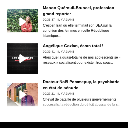
Manon Quérouil-Bruneel, profession
grand reporter
00:33:37 - IL Y A 3 ANS
C'est en Iran où elle terminait son DEA sur la
condition des femmes en cette République
islamique...
Angélique Gozlan, écran total !
00:39:41 - IL Y A 3 ANS
Alors que la quasi-totalité de nos adolescents se «
réseaux » socialisent pour exister, trop souv...
Docteur Noël Pommepuy, la psychiatrie
en état de pénurie
00:27:21 - IL Y A 3 ANS
Cheval de bataille de plusieurs gouvernements
successifs, la réduction du déficit abyssal de la s...
Clive Nolan, House of the rising prog
00:30:12 - IL Y A 3 ANS