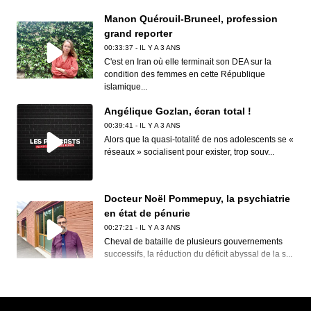
Manon Quérouil-Bruneel, profession
grand reporter
00:33:37 - IL Y A 3 ANS
C'est en Iran où elle terminait son DEA sur la
condition des femmes en cette République
islamique...
Angélique Gozlan, écran total !
00:39:41 - IL Y A 3 ANS
Alors que la quasi-totalité de nos adolescents se «
réseaux » socialisent pour exister, trop souv...
Docteur Noël Pommepuy, la psychiatrie
en état de pénurie
00:27:21 - IL Y A 3 ANS
Cheval de bataille de plusieurs gouvernements
successifs, la réduction du déficit abyssal de la s...
Clive Nolan, House of the rising prog
00:30:12 - IL Y A 3 ANS