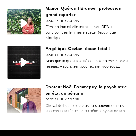
Manon Quérouil-Bruneel, profession
grand reporter
00:33:37 - IL Y A 3 ANS
C'est en Iran où elle terminait son DEA sur la
condition des femmes en cette République
islamique...
Angélique Gozlan, écran total !
00:39:41 - IL Y A 3 ANS
Alors que la quasi-totalité de nos adolescents se «
réseaux » socialisent pour exister, trop souv...
Docteur Noël Pommepuy, la psychiatrie
en état de pénurie
00:27:21 - IL Y A 3 ANS
Cheval de bataille de plusieurs gouvernements
successifs, la réduction du déficit abyssal de la s...
Clive Nolan, House of the rising prog
00:30:12 - IL Y A 3 ANS