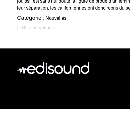
jouissif est sans nul doute la figure de proue d’un fém
leur séparation, les californiennes ont donc repris du se
Catégorie :
Nouvelles
© Nicolas Valiadis