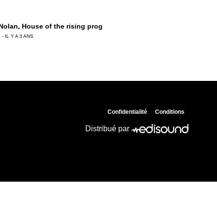
 Nolan, House of the rising prog
 - IL Y A 3 ANS
 Chemla, Monique Olivier tire les ficelles !
 - IL Y A 3 ANS
Confidentialité
Conditions
ierre Birot, La Crim’ au crible
Distribué par
 - IL Y A 3 ANS
Ledru, « Contraste » le palais du breton !
 - IL Y A 3 ANS
ian Prouteau, GIGN : engagé pour la vie !