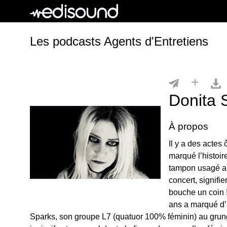
Les podcasts Agents d'Entretiens
Donita 
À propos
Il y a des actes 
marqué l’histoir
tampon usagé au
concert, signif
bouche un coin !
ans a marqué d’u
Sparks, son groupe L7 (quatuor 100% féminin) au grun