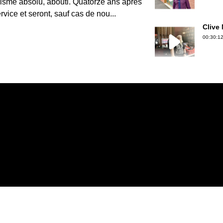
inisme absolu, abouti. Quatorze ans après
rvice et seront, sauf cas de nou...
Clive
00:30:12
Gérard
00:30:50
Jean-P
00:36:39
Erwan 
00:18:06
Christ