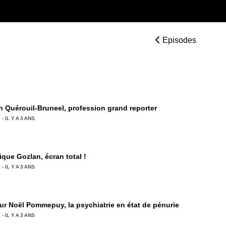
Episodes
 Quérouil-Bruneel, profession grand reporter
 - IL Y A 3 ANS
ique Gozlan, écran total !
 - IL Y A 3 ANS
ur Noël Pommepuy, la psychiatrie en état de pénurie
 - IL Y A 3 ANS