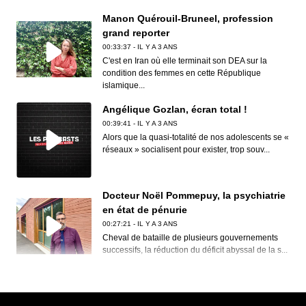
Manon Quérouil-Bruneel, profession
grand reporter
00:33:37 - IL Y A 3 ANS
C'est en Iran où elle terminait son DEA sur la
condition des femmes en cette République
islamique...
Angélique Gozlan, écran total !
00:39:41 - IL Y A 3 ANS
Alors que la quasi-totalité de nos adolescents se «
réseaux » socialisent pour exister, trop souv...
Docteur Noël Pommepuy, la psychiatrie
en état de pénurie
00:27:21 - IL Y A 3 ANS
Cheval de bataille de plusieurs gouvernements
successifs, la réduction du déficit abyssal de la s...
Clive Nolan, House of the rising prog
00:30:12 - IL Y A 3 ANS