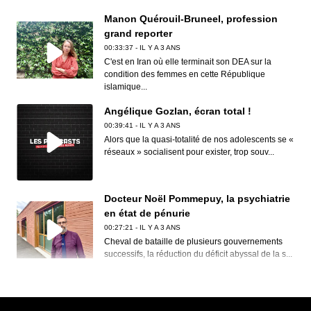
Manon Quérouil-Bruneel, profession
grand reporter
00:33:37 - IL Y A 3 ANS
C'est en Iran où elle terminait son DEA sur la
condition des femmes en cette République
islamique...
Angélique Gozlan, écran total !
00:39:41 - IL Y A 3 ANS
Alors que la quasi-totalité de nos adolescents se «
réseaux » socialisent pour exister, trop souv...
Docteur Noël Pommepuy, la psychiatrie
en état de pénurie
00:27:21 - IL Y A 3 ANS
Cheval de bataille de plusieurs gouvernements
successifs, la réduction du déficit abyssal de la s...
Clive Nolan, House of the rising prog
00:30:12 - IL Y A 3 ANS