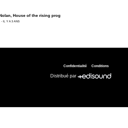
 Nolan, House of the rising prog
 - IL Y A 3 ANS
 Chemla, Monique Olivier tire les ficelles !
 - IL Y A 3 ANS
Confidentialité
Conditions
ierre Birot, La Crim’ au crible
Distribué par
 - IL Y A 3 ANS
Ledru, « Contraste » le palais du breton !
 - IL Y A 3 ANS
ian Prouteau, GIGN : engagé pour la vie !