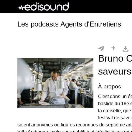
Les podcasts Agents d'Entretiens
Bruno Og
saveurs
À propos
C'est dans un é
bastide du 18e 
la croisette, qu
festival de saveu
soient anonymes ou figures reconnues du septième art.
Villa Archange, mêle avec subtilité et créativité ses or