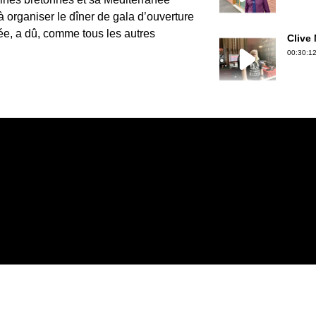
 organiser le dîner de gala d’ouverture
lée, a dû, comme tous les autres
Clive
00:30:12
Gérard
00:30:50
Jean-P
00:36:39
Erwan 
00:18:06
Christ