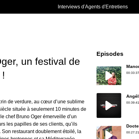
Interviews d'Agents d'Entretiens
Episodes
er, un festival de
Manon
 !
00:33:37
Angél
crin de verdure, au cœur d’une sublime
00:39:41
siècle située à seulement 10 minutes de
e le chef Bruno Oger émerveille d’un
rs les papilles de ses clients, qu’ils
Docte
 Son restaurant doublement étoilé, la
00:27:21
igines bretonnes et sa Méditerranée