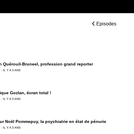
Episodes
 Quérouil-Bruneel, profession grand reporter
 - IL Y A 3 ANS
ique Gozlan, écran total !
 - IL Y A 3 ANS
ur Noël Pommepuy, la psychiatrie en état de pénurie
 - IL Y A 3 ANS