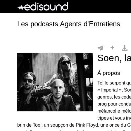
Les podcasts Agents d'Entretiens
Soen, l
À propos
Tel le serpent q
« Imperial », So
genres, les code
prog pour condu
mélancolie mélo
tripes et vous i
brin de Tool, un soupçon de Pink Floyd, une once d