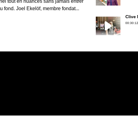
nel tout en nuances sans jamais entrer
u fond. Joel Ekelöf, membre fondat...
Clive
00:30:12
Gérard
00:30:50
Jean-P
00:36:39
Erwan 
00:18:06
Christ