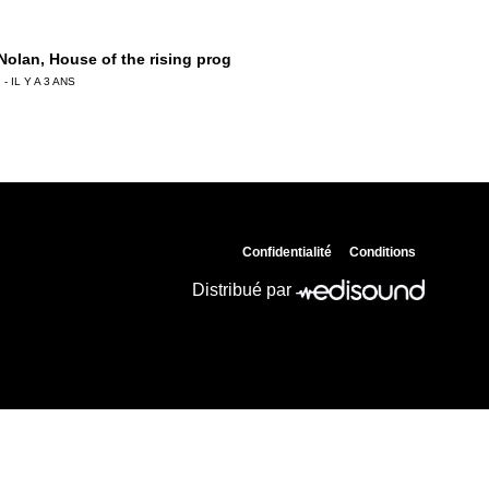
 Nolan, House of the rising prog
 - IL Y A 3 ANS
 Chemla, Monique Olivier tire les ficelles !
 - IL Y A 3 ANS
Confidentialité
Conditions
ierre Birot, La Crim’ au crible
Distribué par
 - IL Y A 3 ANS
Ledru, « Contraste » le palais du breton !
 - IL Y A 3 ANS
ian Prouteau, GIGN : engagé pour la vie !