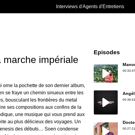
Interviews d'Agents d'Entretiens
Episodes
a marche impériale
Manon
00:33:37
ui orne la pochette de son dernier album,
en se fraye un chemin sinueux entre les
Angél
s, bousculant les frontières du metal
00:39:41
ire ses compositions aux confins de la
dique, une musique qui vous prend aux
nvite au plus délicieux des voyages. Un
Docte
u Genesis des débuts… Soen condense
00:27:21