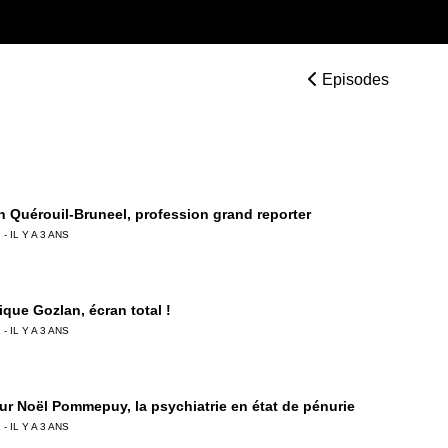
Episodes
 Quérouil-Bruneel, profession grand reporter
 - IL Y A 3 ANS
ique Gozlan, écran total !
 - IL Y A 3 ANS
ur Noël Pommepuy, la psychiatrie en état de pénurie
 - IL Y A 3 ANS